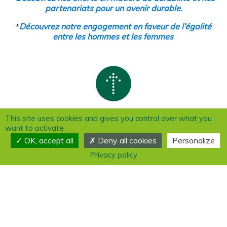
partenariats pour un avenir durable.
*
Découvrez notre engagement en faveur de l’égalité
entre les hommes et les femmes
.
This site uses cookies and gives you control over what you
want to activate
OK, accept all
Deny all cookies
Personalize
Caux Palace & Villa Maria
Privacy policy
Rue du Panorama 2
1824 Caux
Suisse
Contact:
Tel.: +41 (0)21 962 91 11
info@cauxpalace.ch