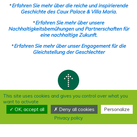
*
Erfahren Sie mehr über die reiche und inspirierende
Geschichte des Caux Palace & Villa
Maria.
*
Erfahren Sie mehr über unsere
Nachhaltigkeitsbemühungen und Partnerschaften für
eine nachhaltige Zukunft.
*
Erfahren Sie mehr über unser Engagement für die
Gleichstellung der Geschlechter
This site uses cookies and gives you control over what you
want to activate
OK, accept all
Deny all cookies
Personalize
Privacy policy
Caux Palace & Villa Maria
Rue du Panorama 2
1824 Caux