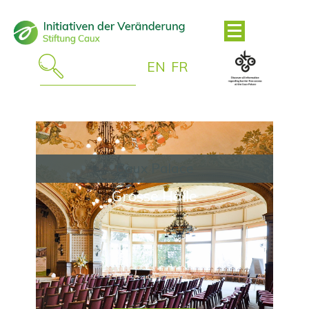
EN
FR
Caux Palace
Grosse Halle