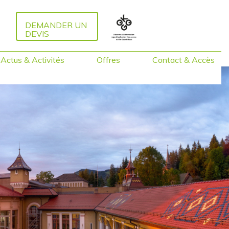
DEMANDER UN
DEVIS
Actus & Activités
Offres
Contact & Accès
Forfaits 2026
Visites guidées
Activités autour de
Caux
Formations &
Facilitation